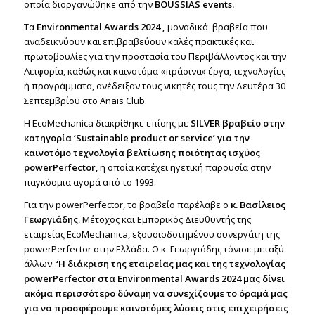
οποία
διοργανώθηκε από την
BOUSSIAS events.
Τα
Environmental Αwards 2024 ,
μοναδικά βραβεία που
αναδεικνύουν και επιβραβεύουν καλές πρακτικές και
πρωτοβουλίες για την προστασία του Περιβάλλοντος και την
Αειφορία, καθώς και καινοτόμα «πράσινα» έργα, τεχνολογίες
ή προγράμματα, ανέδειξαν τους νικητές τους την Δευτέρα 30
Σεπτεμβρίου στο Anais Club.
H EcoMechanica διακρίθηκε επίσης με
SILVER βραβείο στην
κατηγορία ‘Sustainable product or service’ για την
καινοτόμο τεχνολογία βελτίωσης ποιότητας ισχύος
powerPerfector
, η οποία κατέχει ηγετική παρουσία στην
παγκόσμια αγορά από το 1993.
Για την powerPerfector, το βραβείο παρέλαβε ο
κ. Βασίλειος
Γεωργιάδης
, Μέτοχος και Εμπορικός Διευθυντής της
εταιρείας EcoMechanica, εξουσιοδοτημένου συνεργάτη της
powerPerfector στην Ελλάδα. Ο κ. Γεωργιάδης τόνισε μεταξύ
άλλων:
‘Η διάκριση της εταιρείας μας και της τεχνολογίας
powerPerfector στα Environmental Awards 2024 μας δίνει
ακόμα περισσότερο δύναμη να συνεχίζουμε το όραμά μας
για να προσφέρουμε καινοτόμες λύσεις στις επιχειρήσεις