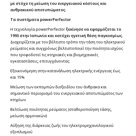
με στόχο τη μείωση του ενεργειακού κόστους και
ανθρακικού αποτυπώματος.
Τα συστήματα
powerPerfector
Η τεχνολογία powerPerfector
ξεκίνησε να εφαρμόζεται το
1993 στην Ιαπωνία και
κατέχει ηγετική θέση παγκοσμίως
.
Διαχειρίζεται με τον βέλτιστο τρόπο την τάση του ηλεκτρικού
ρεύματος και συγχρόνως βελτιστοποιεί την ποιότητα ισχύος
που τροφοδοτεί τις κτηριακές και βιομηχανικές
εγκαταστάσεις, επιτυγχάνοντας:
Εξοικονόμηση στην κατανάλωση ηλεκτρικής ενέργειας έως
και 15%
Μείωση των εκπομπών διοξειδίου του άνθρακα και
σημαντικό περιορισμό του ενεργειακού αποτυπώματος των
κτηρίων
Βελτίωση ποιότητας ρεύματος (σταθεροποίηση τάσης,
μείωση αρμονικών)
Αύξηση της διάρκειας ζωής του ηλεκτρομηχανολογικού
εξοπλισμού