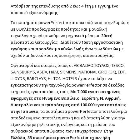
Απόσβεση της επένδυσης από 2 έως 4 έτη με εγγυημένο
ποσοστό εξοικονόμησης
Τα συστήματα powerPerfector κατασκευάζονται στην Ευρώπη
με υψηλές προδιαγραφές ποιότητας και μοναδική
τεχνολογία χωρίς κινούμενα μηχανικά μέρη με
30ετή
αξιοπιστία
λειτουργίας. Διαθέτουν
15ετή εργοστασιακή
εγγύηση
και
προσδόκιμο κύκλο ζωής άνω των 50 ετών
με
σχεδόν μηδενικό κόστος συντήρησης και λειτουργίας.
Οργανισμοί και εταιρίες όπως οι AB ΒΑΣΙΛΟΠΟΥΛΟΣ, TESCO,
SAINSBURY’S, ASDA, Η&Μ, SIEMENS, NATIONAL GRID (UK), EDF,
LLOYDS, BARCLAYS, HILTON HOTELS έχουν επιλέξει να
εγκαταστήσουν την τεχνολογία powerPerfector σε δεκάδες
κτηριακές εγκαταστάσεις τους.
Με 7.000 εγκατεστημένες
εφαρμογές στο Ηνωμένο Βασίλειο, Ευρώπη, Ν. Αφρική,
Αυστραλία και περισσότερες από 100.000 εγκαταστάσεις
στην Ιαπωνία
, τα συστήματα powerPerfector αποτελούν μία
αποδεδειγμένα αποτελεσματική και αξιόπιστη λύση για την
εξοικονόμηση ηλεκτρικής ενέργειας και τη μείωση του
ανθρακικού αποτυπώματος των επιχειρήσεων.
Στην
Ελλάδα, 35 συστήματα powerPerfector έχουν ήδη