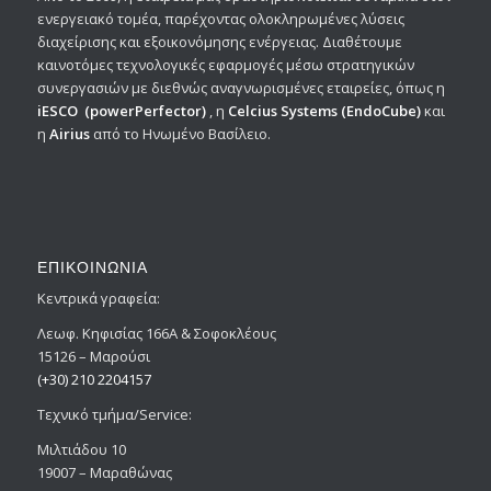
ενεργειακό τομέα, παρέχοντας ολοκληρωμένες λύσεις
διαχείρισης και εξοικονόμησης ενέργειας. Διαθέτουμε
καινοτόμες τεχνολογικές εφαρμογές μέσω στρατηγικών
συνεργασιών με διεθνώς αναγνωρισμένες εταιρείες, όπως η
iESCO
(powerPerfector)
, η
Celcius Systems
(EndoCube)
και
η
Airius
από το Ηνωμένο Βασίλειο.
ΕΠΙΚΟΙΝΩΝΙΑ
Κεντρικά γραφεία:
Λεωφ. Κηφισίας 166Α & Σοφοκλέους
15126 – Μαρούσι
(+30) 210 2204157
Tεχνικό τμήμα/Service:
Μιλτιάδου 10
19007 – Μαραθώνας