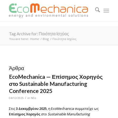
Tag Archive for: Ποιότητα Ισχύος
You are here:
Home
/
Blog
/
Ποιότητα Ισχύος
Άρθρα
EcoMechanica — Επίσημος Χορηγός
στο Sustainable Manufacturing
Conference 2025
/
04/12/2025
in
Νέα
Στις
3 Δεκεμβρίου 2025
, η EcoMechanica συμμετείχε ως
Επίσημος Χορηγός
στο
Sustainable Manufacturing