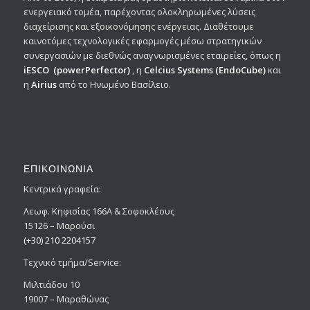
ενεργειακό τομέα, παρέχοντας ολοκληρωμένες λύσεις
διαχείρισης και εξοικονόμησης ενέργειας. Διαθέτουμε
καινοτόμες τεχνολογικές εφαρμογές μέσω στρατηγικών
συνεργασιών με διεθνώς αναγνωρισμένες εταιρείες, όπως η
iESCO
(powerPerfector)
, η
Celcius Systems
(EndoCube)
και
η
Airius
από το Ηνωμένο Βασίλειο.
ΕΠΙΚΟΙΝΩΝΙΑ
Κεντρικά γραφεία:
Λεωφ. Κηφισίας 166Α & Σοφοκλέους
15126 – Μαρούσι
(+30) 210 2204157
Tεχνικό τμήμα/Service:
Μιλτιάδου 10
19007 – Μαραθώνας