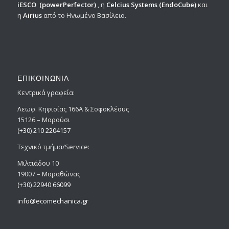
iESCO
(powerPerfector)
, η
Celcius Systems
(EndoCube)
και
η
Airius
από το Ηνωμένο Βασίλειο.
ΕΠΙΚΟΙΝΩΝΙΑ
Κεντρικά γραφεία:
Λεωφ. Κηφισίας 166Α & Σοφοκλέους
15126 – Μαρούσι
(+30) 210 2204157
Tεχνικό τμήμα/Service:
Μιλτιάδου 10
19007 – Μαραθώνας
(+30) 22940 66099
info@ecomechanica.gr