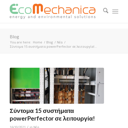
Blog
You are here:
Home
/
Blog
/
Νέα
/
Σύντομα 15 συστήματα powerPerfector σε λειτουργία!...
Σύντομα 15 συστήματα
powerPerfector σε λειτουργία!
/
16/10/2021
in
Νέα