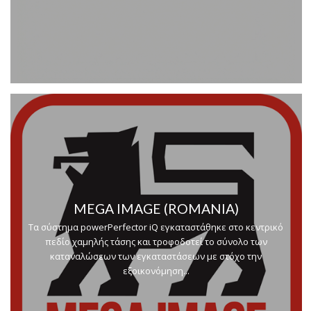
MEGA IMAGE (ROMANIA)
Τα σύστημα powerPerfector iQ εγκαταστάθηκε στο κεντρικό
πεδίο χαμηλής τάσης και τροφοδοτεί το σύνολο των
καταναλώσεων των εγκαταστάσεων με στόχο την
εξοικονόμηση...