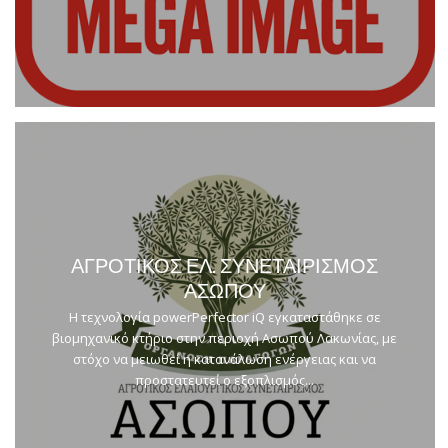
ΑΓΡΟΤΙΚΟΣ ΕΛ. ΣΥΝΕΤΑΙΡΙΣΜΟΣ
ΑΣΩΠΟΥ
Η τεχνολογία powerPerfector iQ εγκαταστάθηκε σε
βιομηχανικό κτήριο στην περιοχή Ασωπού Λακωνίας, με
στόχο να μειωθεί η κατανάλωση ενέργειας και να
προστατευτεί ο εξοπλισμός...