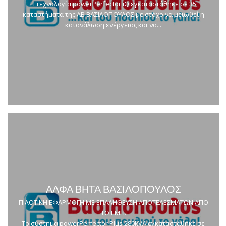
Η τεχνολογία powerPerfector iQ εγκαταστάθηκε σε 35
καταστήματα της ΑΒ ΒΑΣΙΛΟΠΟΥΛΟΣ με στόχο να μειωθεί η
κατανάλωση ενέργειας και να...
ΑΛΦΑ ΒΗΤΑ ΒΑΣΙΛΟΠΟΥΛΟΣ
ΠΙΛΟΤΙΚΗ ΕΦΑΡΜΟΓΗ ΜΕ ΕΠΑΛΗΘΕΥΣΗ ΑΠΟΤΕΛΕΣΜΑΤΩΝ ΑΠΟ
ΤΟ ΕΜΠ.
To σύστημα powerPerfector Plus 280kVA εγκαταστάθηκε σε