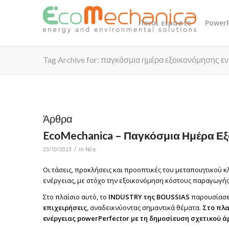
Ποιοι είμαστε
PowerP
Tag Archive for: παγκόσμια ημέρα εξοικονόμησης εν
Άρθρα
EcoMechanica – Παγκόσμια Ημέρα Εξ
/
23/10/2023
in
Νέα
Οι τάσεις, προκλήσεις και προοπτικές του μεταποιητικού κ
ενέργειας, με στόχο την εξοικονόμηση κόστους παραγωγής
Στο πλαίσιο αυτό, το
INDUSTRY της BOUSSIAS
παρουσίασ
επιχειρήσεις
, αναδεικνύοντας σημαντικά θέματα.
Στο πλα
ενέργειας powerPerfector με τη δημοσίευση σχετικού ά