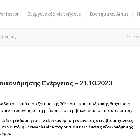
erfector
Ενεργειακές Μετρήσεις
Συστήματα Airius
Ν
έργειας
You are
οικονόμησης Ενέργειας – 21.10.2023
λάδου στο επίκαιρο ζήτημα της βέλτιστης και αποδοτικής διαχείρισης
 και λειτουργίας και τη μείωση του περιβαλλοντικού αποτυπώματος.
ε
ειδική έκδοση για την εξοικονόμηση ενέργειας στις βιομηχανικές
ίσιο αυτό, η EcoMechanica παρουσίασε τις λύσεις εξοικονόμησης
ρθρου.