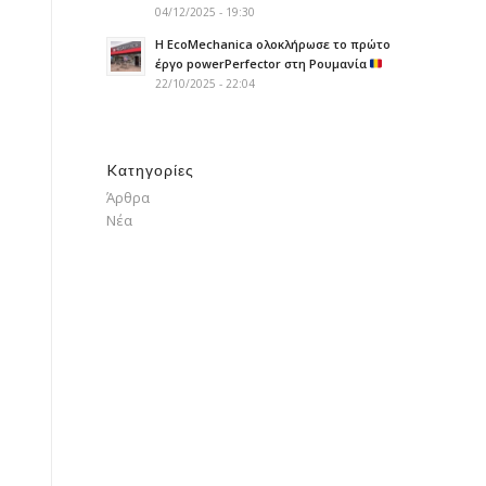
04/12/2025 - 19:30
H EcoMechanica ολοκλήρωσε το πρώτο
έργο powerPerfector στη Ρουμανία
22/10/2025 - 22:04
Kατηγορίες
Άρθρα
Νέα