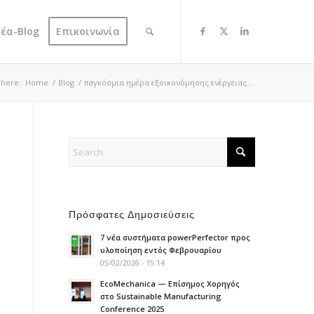
έα-Blog
Επικοινωνία
 here:
Home
/
Blog
/
παγκόσμια ημέρα εξοικονόμησης ενέργειας...
Πρόσφατες Δημοσιεύσεις
7 νέα συστήματα powerPerfector προς
υλοποίηση εντός Φεβρουαρίου
05/02/2026 - 15:14
EcoMechanica — Επίσημος Χορηγός
στο Sustainable Manufacturing
Conference 2025