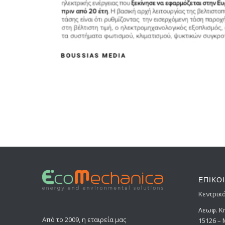
ΕΠΙΚΟ
Κεντρικ
Λεωφ. Κ
Από το 2009, η εταιρεία μας
15126 –