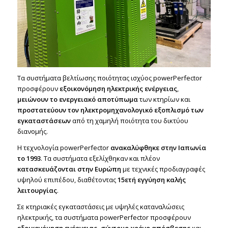
Τα συστήματα βελτίωσης ποιότητας ισχύος powerPerfector
προσφέρουν
εξοικονόμηση ηλεκτρικής ενέργειας
,
μειώνουν το ενεργειακό αποτύπωμα
των κτηρίων και
προστατεύουν τον ηλεκτρομηχανολογικό εξοπλισμό των
εγκαταστάσεων
από τη χαμηλή ποιότητα του δικτύου
διανομής.
Η τεχνολογία powerPerfector
ανακαλύφθηκε στην Ιαπωνία
το 1993
. Τα συστήματα εξελίχθηκαν και πλέον
κατασκευάζονται στην Ευρώπη
με τεχνικές προδιαγραφές
υψηλού επιπέδου, διαθέτοντας
15ετή εγγύηση καλής
λειτουργίας
.
Σε κτηριακές εγκαταστάσεις με υψηλές καταναλώσεις
ηλεκτρικής, τα συστήματα powerPerfector προσφέρουν
εξοικονόμηση ενέργειας, σύντομο χρόνο απόσβεσης
και