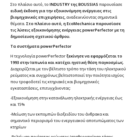
Στο πλαίσιο αυτό, το
INDUSTRY της BOUSSIAS
παρουσίασε
ειδική έκδοση για την εξοικονόμηση ενέργειας στις
βιομηχανικές επιχειρήσεις
, αναδεικνύοντας σημαντικά
θέματα.
Στο πλαίσιο αυτό, η EcoMechanica παρουσίασε
τις λύσεις εξοικονόμησης ενέργειας powerPerfector με τη
δημοσίευση σχετικού άρθρου.
Τα συστήματα
powerPerfector
Η τεχνολογία powerPerfector
ξεκίνησε να εφαρμόζεται το
1993 στην Ιαπωνία και
κατέχει ηγετική θέση παγκοσμίως
.
Διαχειρίζεται με τον βέλτιστο τρόπο την τάση του ηλεκτρικού
ρεύματος και συγχρόνως βελτιστοποιεί την ποιότητα ισχύος
που τροφοδοτεί τις κτηριακές και βιομηχανικές
εγκαταστάσεις, επιτυγχάνοντας:
-Εξοικονόμηση στην κατανάλωση ηλεκτρικής ενέργειας έως
και 15%
-Μείωση των εκπομπών διοξειδίου του άνθρακα και
σημαντικό περιορισμό του ενεργειακού αποτυπώματος των
κτηρίων
-Βελτίωση ποιότητας ρεύματος (σταθεροποίηση τάσης,