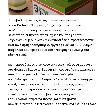
H αναβαθμισμένη τεχνολογία των συστημάτων
powerPerfector 3ης γενιάς διαχειρίζεται ακόμα πιο
αποδοτικά την τάση του ηλεκτρικού ρεύματος και
βελτιστοποιεί την ποιότητα ισχύος που τροφοδοτεί
κτηριακές και βιομηχανικές εγκαταστάσεις,
προσφέροντας
εξοικονόμηση ηλεκτρικής ενέργειας έως και 15%, υψηλή
ασφάλεια και προστασία του ηλεκτρομηχανολογικού
εξοπλισμού.
Με περισσότερες από 7.000 εγκατεστημένες εφαρμογές
στο Ηνωμένο Βασίλειο, Ευρώπη, Ν. Αφρική, Αυστραλία και
τα
συστήματα powerPerfector αποτελούν μία
αποδεδειγμένα αποτελεσματική και αξιόπιστη λύση
για
την εξοικονόμηση ενέργειας, τη βελτίωση της ποιότητας
ισχύος και την προστασία του ηλεκτρομηχανολογικού
εξοπλισμού κτιριακών και βιομηχανικών εγκαταστάσεων.
Στην Ελλάδα, σαράντα πέντε (45) συστήματα
powerPerfector θα βρίσκονται σε λειτουργία έως το τέλος