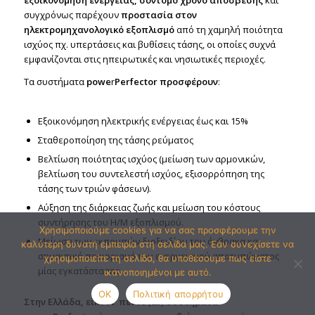
συγχρόνως παρέχουν
προστασία στον
ηλεκτρομηχανολογικό εξοπλισμό
από τη χαμηλή ποιότητα
ισχύος πχ. υπερτάσεις και βυθίσεις τάσης, οι οποίες συχνά
εμφανίζονται στις ηπειρωτικές και νησιωτικές περιοχές.
Τα συστήματα
powe
r
Perfector
προσφέρουν
:
Εξοικονόμηση ηλεκτρικής ενέργειας έως και 15%
Σταθεροποίηση της τάσης ρεύματος
Βελτίωση ποιότητας ισχύος (μείωση των αρμονικών,
βελτίωση του συντελεστή ισχύος, εξισορρόπηση της
τάσης των τριών φάσεων).
Αύξηση της διάρκειας ζωής και μείωση του κόστους
συντήρησης του Η/Μ εξοπλισμού.
Χρησιμοποιούμε cookies για να σας προσφέρουμε την
Μείωση των εκπομπών διοξειδίου του άνθρακα και
καλύτερη δυνατή εμπειρία στη σελίδα μας. Εάν συνεχίσετε να
σημαντικό περιορισμό του ενεργειακού αποτυπώματος
χρησιμοποιείτε τη σελίδα, θα υποθέσουμε πως είστε
μίας εγκατάστασης.
ικανοποιημένοι με αυτό.
OK
Πολιτική απορρήτου
Στην Ελλάδα, είκοσι πέντε (25) συστήματα