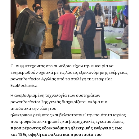
Οι συμμετέχοντας στο συνέδριο είχαν την ευκαιρία να
ενημερωθούν σχετικά με τις λύσεις εξοικονόμησης ενέργειας
powerPerfector Αγγλίας από τα στελέχη της εταιρείας
EcoMechanica.
H αναβαθμισμένη τεχνολογία των συστημάτων
powerPerfector 3ης γενιάς διαχειρίζεται ακόμα πιο
αποδοτικά την τάση του
ηλεκτρικού ρεύματος και βελτιστοποιεί την ποιότητα ισχύος
που τροφοδοτεί κτηριακές και βιομηχανικές εγκαταστάσεις,
προσφέροντας εξοικονόμηση ηλεκτρικής ενέργειας έως
και 15%, υψηλή ασφάλεια και προστασία του