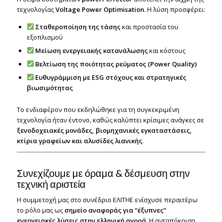
τεχνολογίας
Voltage Power Optimisation
. Η λύση προσφέρει:
Σταθεροποίηση της τάσης
και προστασία του
εξοπλισμού
Μείωση ενεργειακής κατανάλωσης
και κόστους
Βελτίωση της ποιότητας ρεύματος (Power Quality)
Ευθυγράμμιση με ESG στόχους και στρατηγικές
βιωσιμότητας
Το ενδιαφέρον που εκδηλώθηκε για τη συγκεκριμένη
τεχνολογία ήταν έντονο, καθώς καλύπτει κρίσιμες ανάγκες σε
ξενοδοχειακές μονάδες, βιομηχανικές εγκαταστάσεις,
κτίρια γραφείων και αλυσίδες λιανικής
.
Συνεχίζουμε με όραμα & δέσμευση στην
τεχνική αριστεία
Η συμμετοχή μας στο συνέδριο ΕΛΙΤΗΕ ενίσχυσε περαιτέρω
το ρόλο μας ως
σημείο αναφοράς για “έξυπνες”
ενεργειακές λύσεις στην ελληνική αγορά
. Η ανταπόκριση