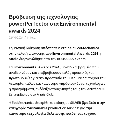
Βράβευση της τεχνολογίας
powerPerfector στα Environmental
awards 2024
/
02/10/2024
in
Νέα
Σημαντική διάκριση απέσπασε η εταιρεία
ΕcoMechanica
στην τελετή απονομής των
Environmental Awards 2024
η
οποία
διοργανώθηκε από την
BOUSSIAS events.
Τα
Environmental Αwards 2024 ,
μοναδικά βραβεία που
αναδεικνύουν και επιβραβεύουν καλές πρακτικές και
πρωτοβουλίες για την προστασία του Περιβάλλοντος και την
Αειφορία, καθώς και καινοτόμα «πράσινα» έργα, τεχνολογίες
ή προγράμματα, ανέδειξαν τους νικητές τους την Δευτέρα 30
Σεπτεμβρίου στο Anais Club.
H EcoMechanica διακρίθηκε επίσης με
SILVER βραβείο στην
κατηγορία ‘Sustainable product or service’ για την
καινοτόμο τεχνολογία βελτίωσης ποιότητας ισχύος