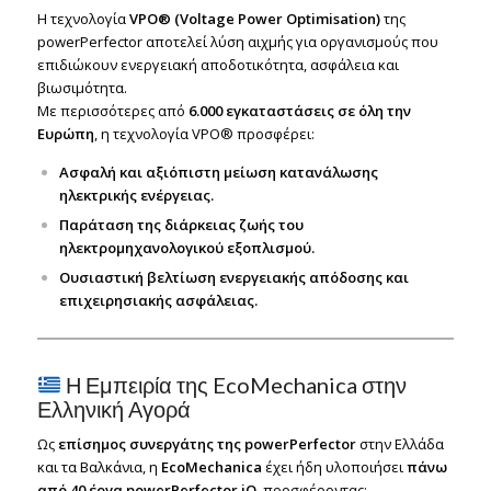
Η τεχνολογία
VPO® (Voltage Power Optimisation)
της
powerPerfector αποτελεί λύση αιχμής για οργανισμούς που
επιδιώκουν ενεργειακή αποδοτικότητα, ασφάλεια και
βιωσιμότητα.
Με περισσότερες από
6.000 εγκαταστάσεις σε όλη την
Ευρώπη
, η τεχνολογία VPO® προσφέρει:
Ασφαλή και αξιόπιστη μείωση κατανάλωσης
ηλεκτρικής ενέργειας.
Παράταση της διάρκειας ζωής του
ηλεκτρομηχανολογικού εξοπλισμού.
Ουσιαστική βελτίωση ενεργειακής απόδοσης και
επιχειρησιακής ασφάλειας.
Η Εμπειρία της EcoMechanica στην
Ελληνική Αγορά
Ως
επίσημος συνεργάτης της powerPerfector
στην Ελλάδα
και τα Βαλκάνια, η
EcoMechanica
έχει ήδη υλοποιήσει
πάνω
από 40 έργα powerPerfector iQ
, προσφέροντας: