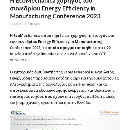
H EcoMechanica χορηγός του
συνεδρίου Energy Efficiency in
Manufacturing Conference 2023
/
26/06/2023
in
Νέα
H EcoMechanica υποστήριξε ως χορηγός τη διοργάνωση
του συνεδρίου Energy Efficiency in Manufacturing
Conference 2023, το οποίο πραγματοποιήθηκε στις 22
Ιουνίου από την Boussias
στον συνεδριακό χώρο OTE
ACADEMY.
Ο εμπορικός διευθυντής της EcoMechanica κ. Βασίλειος
Γεωργιάδης
παρουσίασε κατά τη διάρκεια της ομιλίας του τα
πλεονεκτήματα της τεχνολογίας powerPerfector και τα
αποτελέσματα εξοικονόμησης ενέργειας και βελτίωσης
ποιότητας ισχύος που έχουν επιτευχθεί σε 30
κτηριακές
και βιομηχανικές εγκαταστάσεις στην Ελλάδα.