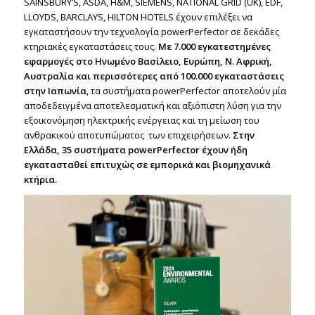
SAINSBURY’S, ASDA, Η&Μ, SIEMENS, NATIONAL GRID (UK), EDF,
LLOYDS, BARCLAYS, HILTON HOTELS έχουν επιλέξει να
εγκαταστήσουν την τεχνολογία powerPerfector σε δεκάδες
κτηριακές εγκαταστάσεις τους.
Με 7.000 εγκατεστημένες
εφαρμογές στο Ηνωμένο Βασίλειο, Ευρώπη, Ν. Αφρική,
Αυστραλία και περισσότερες από 100.000 εγκαταστάσεις
στην Ιαπωνία
, τα συστήματα powerPerfector αποτελούν μία
αποδεδειγμένα αποτελεσματική και αξιόπιστη λύση για την
εξοικονόμηση ηλεκτρικής ενέργειας και τη μείωση του
ανθρακικού αποτυπώματος των επιχειρήσεων.
Στην
Ελλάδα, 35 συστήματα powerPerfector έχουν ήδη
εγκατασταθεί επιτυχώς σε εμπορικά και βιομηχανικά
κτήρια.