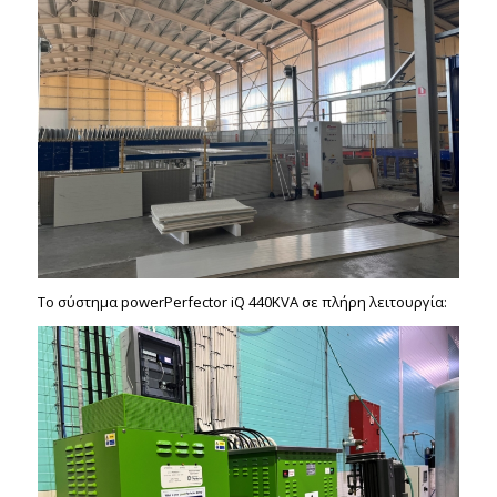
To σύστημα powerPerfector iQ 440KVA σε πλήρη λειτουργία: