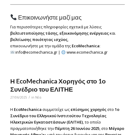
Επικοινωνήστε μαζί μας
Για περισσότερες πληροφορίες σχετικά με λύσεις
βελτιστοποίησης τάσης
,
εξοικονόμησης ενέργειας
και
βελτίωσης ποιότητας ισχύος
,
επικοινωνήστε με την ομάδα της
EcoMechanica
:
info@ecomechanica.gr
|
www.ecomechanica.gr
Η EcoMechanica Χορηγός στο 1ο
Συνέδριο του ΕΛΙΤΗΕ
/
27/06/2025
in
Νέα
Η
EcoMechanica
συμμετείχε ως
επίσημος χορηγός
στο
1ο
Συνέδριο του Ελληνικού Ινστιτούτου Τεχνολογίας
Ηλεκτρικών Εγκαταστάσεων (ΕΛΙΤΗΕ)
, το οποίο
πραγματοποιήθηκε την
Πέμπτη 26 Ιουνίου 2025
, στο
Μέγαρο
Μουσικής Αθηνών
, υπό την άρτια διοργάνωση της
Boussias