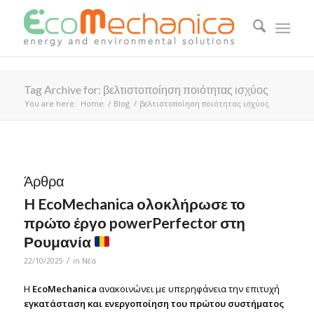
Tag Archive for: βελτιστοποίηση ποιότητας ισχύος
You are here:
Home
/
Blog
/
βελτιστοποίηση ποιότητας ισχύος
Άρθρα
H EcoMechanica ολοκλήρωσε το
πρώτο έργο powerPerfector στη
Ρουμανία
/
22/10/2025
in
Νέα
Η
EcoMechanica
ανακοινώνει με υπερηφάνεια την επιτυχή
εγκατάσταση και ενεργοποίηση του πρώτου συστήματος