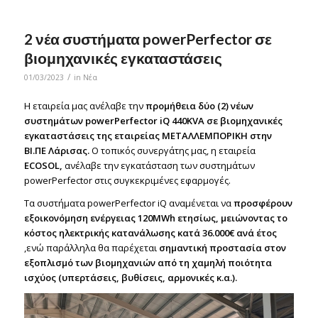
2 νέα συστήματα powerPerfector σε
βιομηχανικές εγκαταστάσεις
/
01/03/2023
in
Νέα
Η εταιρεία μας ανέλαβε την
προμήθεια δύο (2) νέων
συστημάτων powerPerfector iQ 440KVA
σε βιομηχανικές
εγκαταστάσεις της εταιρείας ΜΕΤΑΛΛΕΜΠΟΡΙΚΗ στην
ΒΙ.ΠΕ Λάρισας.
Ο τοπικός συνεργάτης μας, η εταιρεία
ECOSOL,
ανέλαβε την εγκατάσταση των συστημάτων
powerPerfector στις συγκεκριμένες εφαρμογές.
Τα συστήματα powerPerfector iQ αναμένεται να
προσφέρουν
εξοικονόμηση ενέργειας 120MWh ετησίως, μειώνοντας το
κόστος ηλεκτρικής κατανάλωσης κατά 36.000€ ανά έτος
,ενώ παράλληλα θα παρέχεται
σημαντική προστασία στον
εξοπλισμό των βιομηχανιών από τη χαμηλή ποιότητα
ισχύος (υπερτάσεις, βυθίσεις, αρμονικές κ.α.).