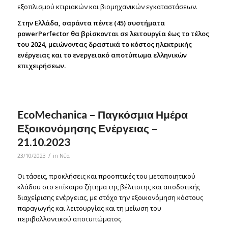
εξοπλισμού κτιριακών και βιομηχανικών εγκαταστάσεων.
Στην Ελλάδα, σαράντα πέντε (45) συστήματα
powerPerfector θα βρίσκονται σε λειτουργία έως το τέλος
του 202
4, μειώνοντας δραστικά το κόστος ηλεκτρικής
ενέργειας και το ενεργειακό αποτύπωμα ελληνικών
επιχειρήσεων.
EcoMechanica – Παγκόσμια Ημέρα
Εξοικονόμησης Ενέργειας –
21.10.2023
/
23/10/2023
in
Νέα
Οι τάσεις, προκλήσεις και προοπτικές του μεταποιητικού
κλάδου στο επίκαιρο ζήτημα της βέλτιστης και αποδοτικής
διαχείρισης ενέργειας, με στόχο την εξοικονόμηση κόστους
παραγωγής και λειτουργίας και τη μείωση του
περιβαλλοντικού αποτυπώματος.