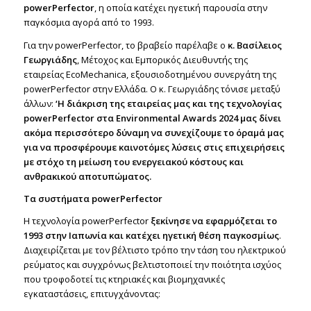
powerPerfector
, η οποία κατέχει ηγετική παρουσία στην
παγκόσμια αγορά από το 1993.
Για την powerPerfector, το βραβείο παρέλαβε ο
κ. Βασίλειος
Γεωργιάδης
, Μέτοχος και Εμπορικός Διευθυντής της
εταιρείας EcoMechanica, εξουσιοδοτημένου συνεργάτη της
powerPerfector στην Ελλάδα. Ο κ. Γεωργιάδης τόνισε μεταξύ
άλλων:
‘Η διάκριση της εταιρείας μας και της τεχνολογίας
powerPerfector στα Environmental Awards 2024 μας δίνει
ακόμα περισσότερο δύναμη να συνεχίζουμε το όραμά μας
για να προσφέρουμε καινοτόμες λύσεις στις επιχειρήσεις
με στόχο τη μείωση του ενεργειακού κόστους και
ανθρακικού αποτυπώματος.
Τα συστήματα
powerPerfector
Η τεχνολογία powerPerfector
ξεκίνησε να εφαρμόζεται το
1993 στην Ιαπωνία και
κατέχει ηγετική θέση παγκοσμίως
.
Διαχειρίζεται με τον βέλτιστο τρόπο την τάση του ηλεκτρικού
ρεύματος και συγχρόνως βελτιστοποιεί την ποιότητα ισχύος
που τροφοδοτεί τις κτηριακές και βιομηχανικές
εγκαταστάσεις, επιτυγχάνοντας: