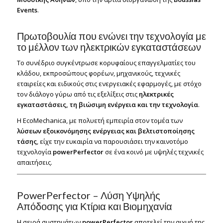
Events
.
Πρωτοβουλία που ενώνει την τεχνολογία με
το μέλλον των ηλεκτρικών εγκαταστάσεων
Το συνέδριο συγκέντρωσε κορυφαίους επαγγελματίες του
κλάδου, εκπροσώπους φορέων, μηχανικούς, τεχνικές
εταιρείες και ειδικούς στις ενεργειακές εφαρμογές, με στόχο
τον διάλογο γύρω από τις εξελίξεις στις
ηλεκτρικές
εγκαταστάσεις, τη βιώσιμη ενέργεια και την τεχνολογία
.
Η EcoMechanica, με πολυετή εμπειρία στον τομέα των
λύσεων εξοικονόμησης ενέργειας και βελτιστοποίησης
τάσης
, είχε την ευκαιρία να παρουσιάσει την καινοτόμο
τεχνολογία
powerPerfector
σε ένα κοινό με υψηλές τεχνικές
απαιτήσεις.
PowerPerfector – Λύση Υψηλής
Απόδοσης για Κτίρια και Βιομηχανία
Η σειρά συστημάτων
powerPerfector
αποτελεί την αιχμή της