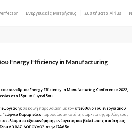
erfector
Ενεργειακές Μετρήσεις
Συστήματα Airius
Ν
υ Energy Efficiency in Manufacturing
ου συνεδρίου Energy Efficiency in Manufacturing Conference 2022,
ssias στο ίδρυμα Ευγενίδου.
 Γεωργιάδης
σε κοινή παρουσίαση με τον
υπεύθυνο του ενεργειακού
κ. Γεώργιο Καραμπάτο
παρουσίασαν κατά τη διάρκεια της ομιλίας τους
ποτελέσματα εξοικονόμησης ενέργειας και βελτίωσης ποιότητας
μίλου AB ΒΑΣΙΛΟΠΟΥΛΟΣ στην Ελλάδα.