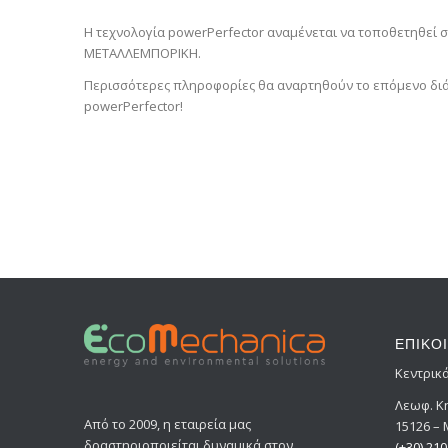
H τεχνολογία powerPerfector αναμένεται να τοποθετηθεί σε
ΜΕΤΑΛΛΕΜΠΟΡΙΚΗ.
Περισσότερες πληροφορίες θα αναρτηθούν το επόμενο διά
powerPerfector!
ΕΠΙΚΟ
Κεντρικ
Λεωφ. Κ
Από το 2009, η εταιρεία μας
15126 –
δραστηριοποιείται δυναμικά στον
(+30) 21