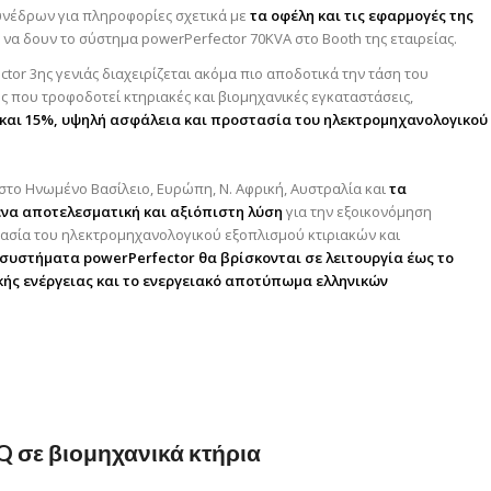
υνέδρων για πληροφορίες
σχετικά με
τα οφέλη και τις εφαρμογές της
ία να δουν το σύστημα powerPerfector 70KVA στο Booth της εταιρείας.
r 3ης γενιάς διαχειρίζεται ακόμα πιο αποδοτικά την τάση του
ς που τροφοδοτεί κτηριακές και βιομηχανικές εγκαταστάσεις,
 και 15%, υψηλή ασφάλεια και προστασία του ηλεκτρομηχανολογικού
στο Ηνωμένο Βασίλειο, Ευρώπη, Ν. Αφρική, Αυστραλία και
τα
να αποτελεσματική και αξιόπιστη λύση
για την εξοικονόμηση
στασία του ηλεκτρομηχανολογικού εξοπλισμού κτιριακών και
) συστήματα powerPerfector θα βρίσκονται σε λειτουργία έως το
ικής ενέργειας και το ενεργειακό αποτύπωμα ελληνικών
Q σε βιομηχανικά κτήρια