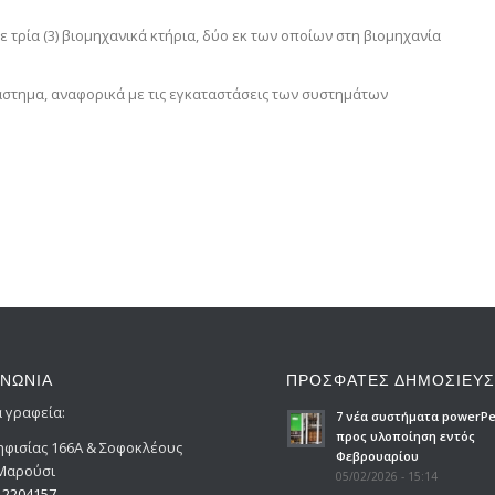
 τρία (3) βιομηχανικά κτήρια, δύο εκ των οποίων στη βιομηχανία
στημα, αναφορικά με τις εγκαταστάσεις των συστημάτων
ΙΝΩΝΙΑ
ΠΡΟΣΦΑΤΕΣ ΔΗΜΟΣΙΕΥΣ
ά γραφεία:
7 νέα συστήματα powerPe
προς υλοποίηση εντός
ηφισίας 166Α & Σοφοκλέους
Φεβρουαρίου
 Μαρούσι
05/02/2026 - 15:14
0 2204157