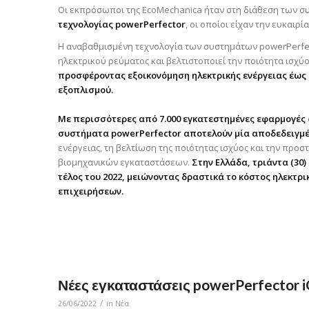
Οι εκπρόσωποι της EcoMechanica ήταν στη διάθεση των σ
τεχνολογίας powerPerfector
, οι οποίοι είχαν την ευκαιρ
H αναβαθμισμένη τεχνολογία των συστημάτων powerPerfecto
ηλεκτρικού ρεύματος και βελτιστοποιεί την ποιότητα ισχύο
προσφέροντας εξοικονόμηση ηλεκτρικής ενέργειας έως
εξοπλισμού.
Με περισσότερες από 7.000 εγκατεστημένες εφαρμογές
συστήματα powerPerfector αποτελούν μία αποδεδειγμέ
ενέργειας, τη βελτίωση της ποιότητας ισχύος και την προ
βιομηχανικών εγκαταστάσεων.
Στην Ελλάδα, τριάντα (30
τέλος του 2022, μειώνοντας δραστικά το κόστος ηλεκτρ
επιχειρήσεων.
Νέες εγκαταστάσεις powerPerfector i
/
26/06/2022
in
Νέα