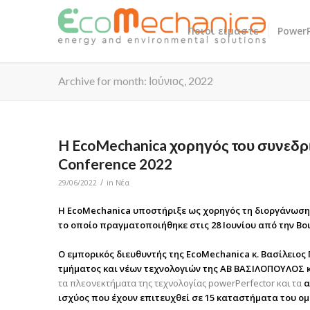
Ποιοι είμαστε
PowerP
Archive for month: Ιούνιος, 2022
H EcoMechanica χορηγός του συνεδρίο
Conference 2022
/
29/06/2022
in
Νέα
H EcoMechanica υποστήριξε ως χορηγός τη διοργάνωση τ
το οποίο πραγματοποιήθηκε στις 28 Ιουνίου από την Bou
Ο εμπορικός διευθυντής της EcoMechanica κ. Βασίλειος
τμήματος και νέων τεχνολογιών της ΑΒ ΒΑΣΙΛΟΠΟΥΛΟΣ 
τα πλεονεκτήματα της τεχνολογίας powerPerfector και τα
α
ισχύος που έχουν επιτευχθεί σε 15 καταστήματα του ο