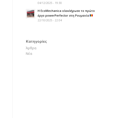
04/12/2025 - 19:30
H EcoMechanica ολοκλήρωσε το πρώτο
έργο powerPerfector στη Ρουμανία
22/10/2025 - 22:04
Kατηγορίες
Άρθρα
Νέα