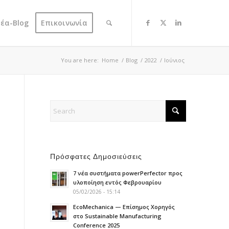
έα-Blog
Επικοινωνία
You are here:
Home
/
Blog
/
2022
/
Ιούνιος
Πρόσφατες Δημοσιεύσεις
7 νέα συστήματα powerPerfector προς
υλοποίηση εντός Φεβρουαρίου
05/02/2026 - 15:14
EcoMechanica — Επίσημος Χορηγός
στο Sustainable Manufacturing
Conference 2025